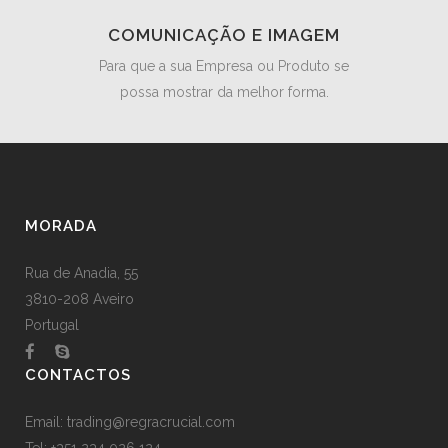
COMUNICAÇÃO E IMAGEM
Para que a sua Empresa ou Produto se
possa mostrar da melhor forma.
MORADA
Rua de Anadia, 55
3810-208 Aveiro
Portugal
CONTACTOS
Email:
trading@regracrucial.com
Tel: +351 234 026 124